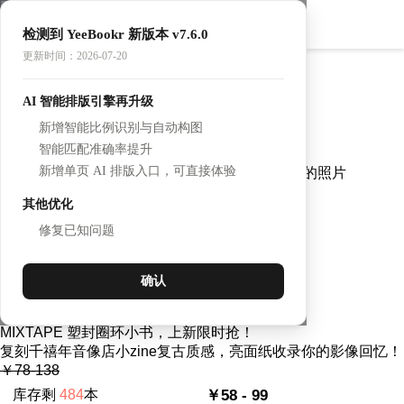
检测到 YeeBookr 新版本 v7.6.0
上新特惠！限量200本！
更新时间：2026-07-20
MIXTAPE-Hard Case(硬壳封面）
AI 智能排版引擎再升级
新增智能比例识别与自动构图
170×120（mm）
智能匹配准确率提升
硬壳小ZINE ，搭配亮色圈环，新品上新！
新增单页 AI 排版入口，可直接体验
还原老式杂志亮面印刷，整本收纳所有舍不得删的照片
￥108-168
其他优化
库存剩
485
本
￥78 - 119
修复已知问题
离结束
loading...
立即抢
MIXTAPE-Soft Case (塑封封面）
确认
170×120（mm）
MIXTAPE 塑封圈环小书，上新限时抢！
复刻千禧年音像店小zine复古质感，亮面纸收录你的影像回忆！
￥78-138
库存剩
484
本
￥58 - 99