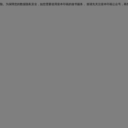
风险。为保障您的数据隐私安全，如您需要使用壹本印画的做书服务，
烦请先关注壹本印画公众号，再