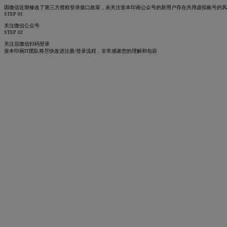
因微信近期修改了第三方授权登录接口政策，未关注壹本印画公众号的新用户存在共用虚拟账号的
STEP 01
关注微信公众号
STEP 02
关注后微信扫码登录
壹本印画IT团队将尽快改进注册/登录流程，非常感谢您的理解和包容