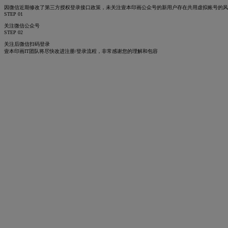
因微信近期修改了第三方授权登录接口政策，未关注壹本印画公众号的新用户存在共用虚拟账号的
STEP 01
关注微信公众号
STEP 02
关注后微信扫码登录
壹本印画IT团队将尽快改进注册/登录流程，非常感谢您的理解和包容