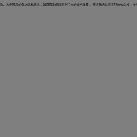
风险。为保障您的数据隐私安全，如您需要使用壹本印画的做书服务，
烦请先关注壹本印画公众号，再