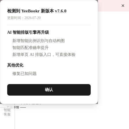
×
检测到 YeeBookr 新版本 v7.6.0
更新时间：2026-07-20
添加成功，在购物车等亲～
AI 智能排版引擎再升级
新增智能比例识别与自动构图
258
智能匹配准确率提升
起
精装写真本（工作室）
新增单页 AI 排版入口，可直接体验
看同款作品
尺寸：
210×210（mm）
其他优化
#日式文艺写真画册
#硬壳精装，艺术纸圆脊书衣，方册
修复已知问题
#48页 - 120页，¥258 - ¥458
充值
低至68折
满减
优惠
页数
请选择
确认
5-12个工作日，查看具体
周期
服务
满199大陆非偏包邮
——
产品详情
——
智能
客服